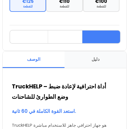
€125
€110
€100
للقطعة
للقطعة
للقطعة
دليل
الوصف
TruckHELP – أداة احترافية لإعادة ضبط
وضع الطوارئ للشاحنات
استعد القوة الكاملة في 60 ثانية.
TruckHELP هو جهاز احترافي جاهز للاستخدام مباشرة