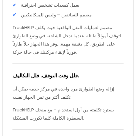
يعمل كمعدات تشخيص احترافية
مصمم للسائقين – وليس للميكانيكيين
TruckHELP مصمم لعمليات النقل الواقعية حيث يكلف
التوقف أموالاً طائلة. عندما تدخل الشاحنة في وضع الطوارئ
على الطريق، كل دقيقة مهمة. يوفر هذا الجهاز حلاً طارئاً
فورياً لإبقاء مركبتك في حالة حركة.
قلل وقت التوقف. قلل التكاليف.
إزالة وضع الطوارئ مرة واحدة في مركز خدمة يمكن أن
تكلف أكثر من ثمن الجهاز نفسه.
TruckHELP يسترد تكلفته من أول استخدام – مع منحك
السيطرة الكاملة كلما تكررت المشكلة.