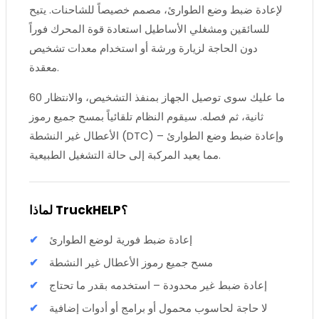
لإعادة ضبط وضع الطوارئ، مصمم خصيصاً للشاحنات. يتيح
للسائقين ومشغلي الأساطيل استعادة قوة المحرك فوراً
دون الحاجة لزيارة ورشة أو استخدام معدات تشخيص
معقدة.
ما عليك سوى توصيل الجهاز بمنفذ التشخيص، والانتظار 60
ثانية، ثم فصله. سيقوم النظام تلقائياً بمسح جميع رموز
الأعطال غير النشطة (DTC) وإعادة ضبط وضع الطوارئ –
مما يعيد المركبة إلى حالة التشغيل الطبيعية.
لماذا TruckHELP؟
إعادة ضبط فورية لوضع الطوارئ
مسح جميع رموز الأعطال غير النشطة
إعادة ضبط غير محدودة – استخدمه بقدر ما تحتاج
لا حاجة لحاسوب محمول أو برامج أو أدوات إضافية