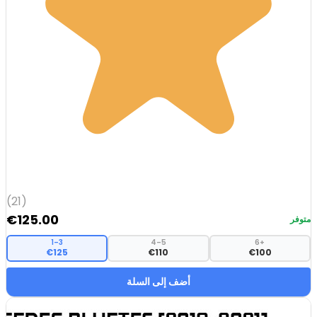
(21)
€
125.00
متوفر
1–3
4–5
6+
€125
€110
€100
أضف إلى السلة